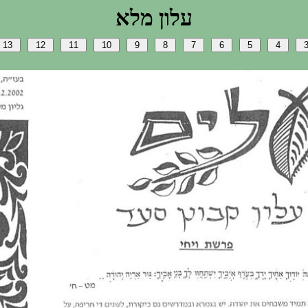
אלמ ןולע