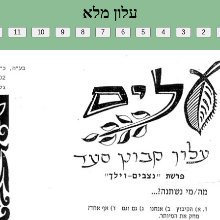
אלמ ןולע