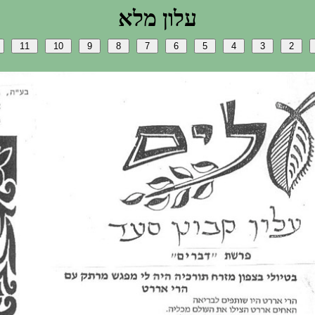
אלמ ןולע