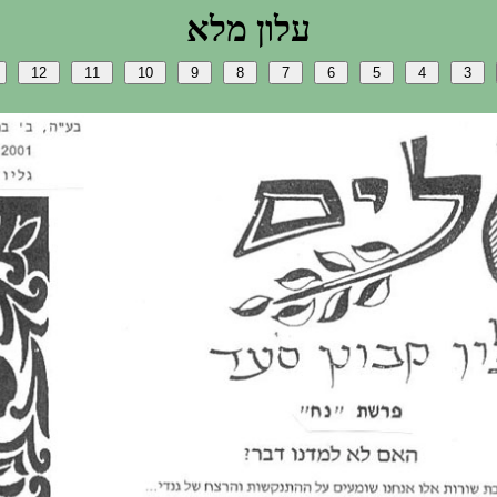
אלמ ןולע