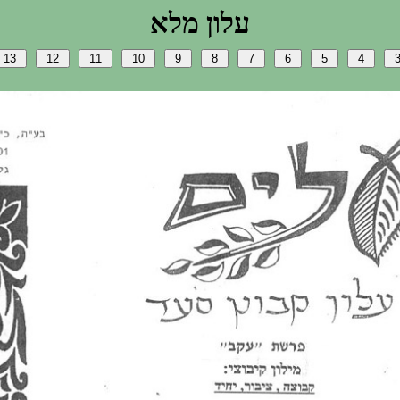
אלמ ןולע