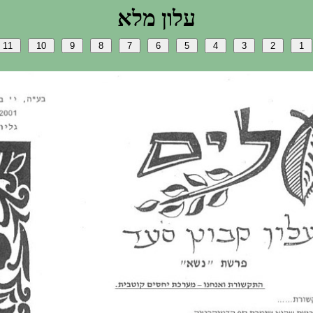
אלמ ןולע