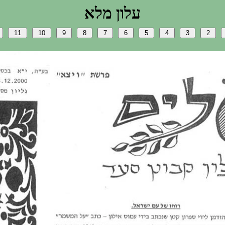
אלמ ןולע