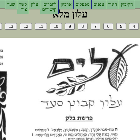
ץוביקה
ךוניח
םיפנע
םילעפמ
ןויכרא
םירבחל
ןולע
רשק
רעש
םירושיק
רוצ
אלמ ןולע