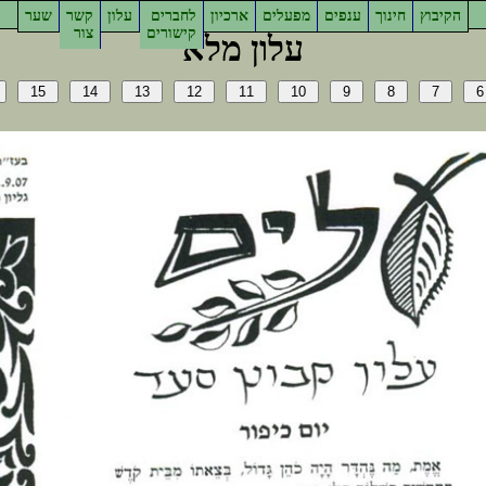
ץוביקה
ךוניח
םיפנע
םילעפמ
ןויכרא
םירבחל
ןולע
רשק
רעש
םירושיק
רוצ
אלמ ןולע