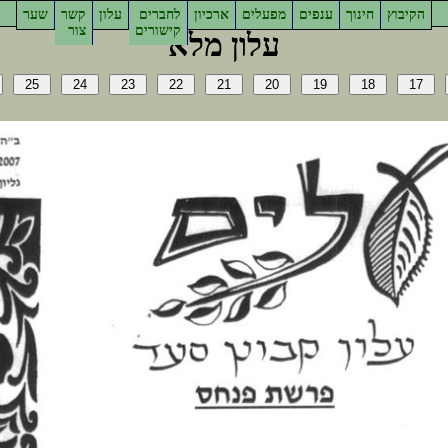
ץוביקה
ךוניח
םיפנע
םילעפמ
ןויכרא
םירבחל
ןולע
רשק
רעש
םירושיק
רוצ
אלמ ןולע