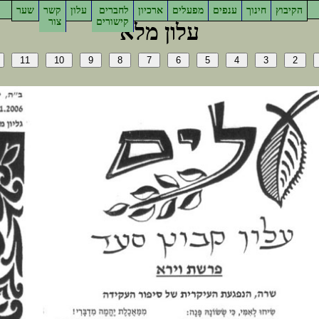
ץוביקה
ךוניח
םיפנע
םילעפמ
ןויכרא
םירבחל
ןולע
רשק
רעש
םירושיק
רוצ
אלמ ןולע