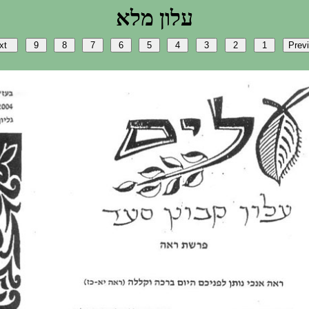
אלמ ןולע